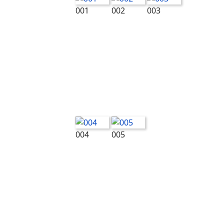
001
002
003
004
005