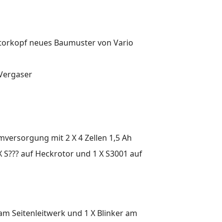
otorkopf neues Baumuster von Vario
 Vergaser
versorgung mit 2 X 4 Zellen 1,5 Ah
1 X S??? auf Heckrotor und 1 X S3001 auf
 am Seitenleitwerk und 1 X Blinker am