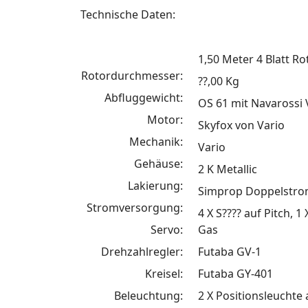
Technische Daten:
1,50 Meter 4 Blatt R
Rotordurchmesser:
??,00 Kg
Abfluggewicht:
OS 61 mit Navarossi
Motor:
Skyfox von Vario
Mechanik:
Vario
Gehäuse:
2 K Metallic
Lakierung:
Simprop Doppelstrom
Stromversorgung:
4 X S???? auf Pitch, 
Servo:
Gas
Drehzahlregler:
Futaba GV-1
Kreisel:
Futaba GY-401
Beleuchtung:
2 X Positionsleuchte