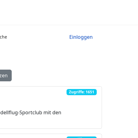
Einloggen
che
n, um nach einer Weblink-ID zu suchen.
zen
Zugriffe: 1651
ellflug-Sportclub mit den