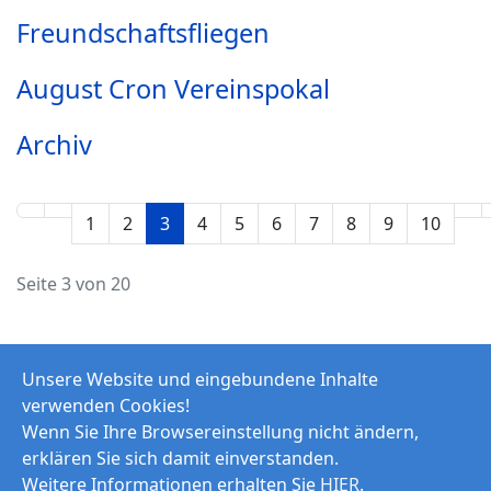
Freundschaftsfliegen
August Cron Vereinspokal
Archiv
1
2
3
4
5
6
7
8
9
10
Seite 3 von 20
Unsere Website und eingebundene Inhalte
verwenden Cookies!
Wenn Sie Ihre Browsereinstellung nicht ändern,
erklären Sie sich damit einverstanden.
Weitere Informationen erhalten Sie
HIER
.
© 2026 Modellfluggruppe Goldener Grund e.V.