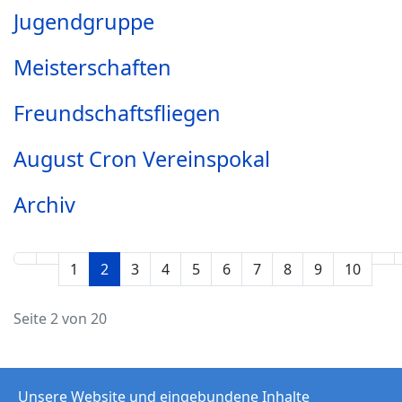
Jugendgruppe
Meisterschaften
Freundschaftsfliegen
August Cron Vereinspokal
Archiv
1
2
3
4
5
6
7
8
9
10
Seite 2 von 20
Unsere Website und eingebundene Inhalte