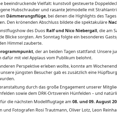
beeindruckende Vielfalt: kunstvoll gesteuerte Doppeldeck
gene Hubschrauber und rasante Jetmodelle mit Strahlantri
len
Dämmerungsflüge
, bei denen die Highlights des Tage
en. Den krönenden Abschluss bildete die spektakuläre
Nac
Kunstflugshow des Duos
Ralf und Nico Niebergall
, die am 
e Blicke sorgten. Am Sonntag folgte ein besonderes Gasts
den Himmel zauberte.
programmpunkt
, der an beiden Tagen stattfand: Unsere j
afür mit viel Applaus vom Publikum belohnt.
anderen Perspektive erleben wollte, konnte am Wochenend
 unsere jüngsten Besucher gab es zusätzlich eine Hüpfbur
wurden.
anstaltung durch das große Engagement unserer Mitgliede
felden sowie dem DRK-Ortsverein Hünfelden – und natürlich
n für die nächsten Modellflugtage am
08. und 09. August 2
n und Fotografen Rosi Trautmann, Oliver Lotz, Leon Reinha