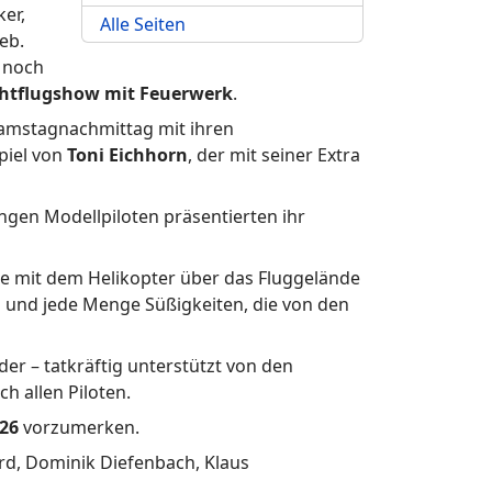
er,
Alle Seiten
eb.
s noch
htflugshow mit Feuerwerk
.
Samstagnachmittag mit ihren
piel von
Toni Eichhorn
, der mit seiner Extra
ungen Modellpiloten präsentierten ihr
e mit dem Helikopter über das Fluggelände
g und jede Menge Süßigkeiten, die von den
r – tatkräftig unterstützt von den
 allen Piloten.
026
vorzumerken.
rd, Dominik Diefenbach, Klaus