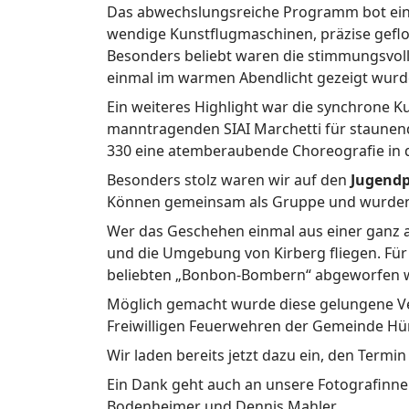
Das abwechslungsreiche Programm bot eine 
wendige Kunstflugmaschinen, präzise geflo
Besonders beliebt waren die stimmungsvol
einmal im warmen Abendlicht gezeigt wurd
Ein weiteres Highlight war die synchrone 
manntragenden SIAI Marchetti für staunend
330 eine atemberaubende Choreografie in 
Besonders stolz waren wir auf den
Jugend
Können gemeinsam als Gruppe und wurden d
Wer das Geschehen einmal aus einer ganz 
und die Umgebung von Kirberg fliegen. Für
beliebten „Bonbon-Bombern“ abgeworfen 
Möglich gemacht wurde diese gelungene Ver
Freiwilligen Feuerwehren der Gemeinde Hün
Wir laden bereits jetzt dazu ein, den Termi
Ein Dank geht auch an unsere Fotografinne
Bodenheimer und Dennis Mahler.