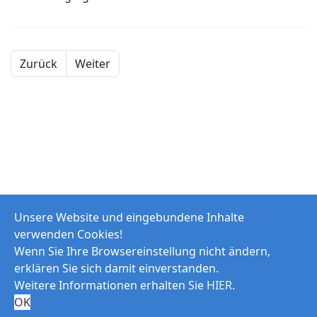
Zurück
Weiter
Unsere Website und eingebundene Inhalte
verwenden Cookies!
Wenn Sie Ihre Browsereinstellung nicht ändern,
erklären Sie sich damit einverstanden.
Weitere Informationen erhalten Sie
HIER
.
© 2026 Modellfluggruppe Goldener Grund e.V.
OK
Impressum
Haftungsausschluss
Datenschutzerklärung